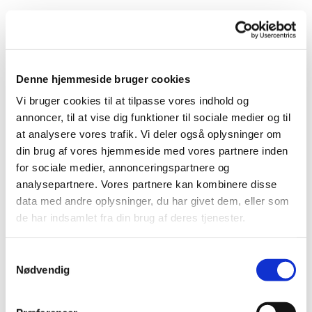
Nødhjælp til Østeuropa
Moder Teresa-klubben i Bangsbostrand Sogn
Denne hjemmeside bruger cookies
arbejder flittigt med at fremstille tæpper og
Vi bruger cookies til at tilpasse vores indhold og
småbørnstøj, som organisationen "Sarons
annoncer, til at vise dig funktioner til sociale medier og til
Slette" uddeler i blandt andet Østeuropa.
at analysere vores trafik. Vi deler også oplysninger om
Sarons Slette er et fælleskristent
din brug af vores hjemmeside med vores partnere inden
missionsselskab, stiftet af Ellen og Poul
for sociale medier, annonceringspartnere og
Thomsen i Vesthimmerland.
analysepartnere. Vores partnere kan kombinere disse
Der er til stadighed brug for nye tæpper og tøj.
data med andre oplysninger, du har givet dem, eller som
Derfor er det en stor glæde, hver gang vores
de har indsamlet fra din brug af deres tjenester.
Moder Teresa-klub kan sende en stor, færdig
produktion afsted.
S
Nødvendig
a
Kom og vær med
m
t