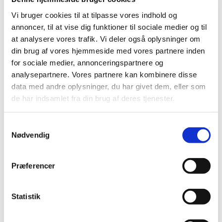
Dåb og navngivning
Vi bruger cookies til at tilpasse vores indhold og
annoncer, til at vise dig funktioner til sociale medier og til
Læs mere her
at analysere vores trafik. Vi deler også oplysninger om
din brug af vores hjemmeside med vores partnere inden
for sociale medier, annonceringspartnere og
analysepartnere. Vores partnere kan kombinere disse
data med andre oplysninger, du har givet dem, eller som
de har indsamlet fra din brug af deres tjenester.
S
Nødvendig
a
m
t
Præferencer
y
Konfirmation
k
k
Statistik
e
Læs mere her
v