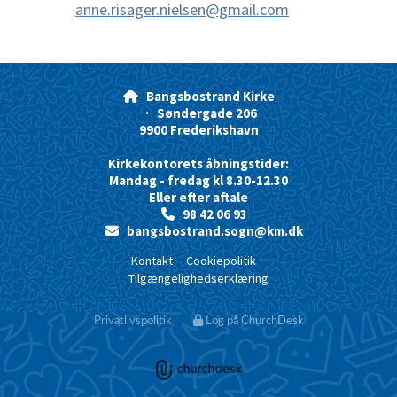
anne.risager.nielsen@gmail.com
Bangsbostrand Kirke

· Søndergade 206
9900 Frederikshavn
Kirkekontorets åbningstider:
Mandag - fredag kl 8.30-12.30
Eller efter aftale
98 42 06 93

bangsbostrand.sogn@km.dk

Kontakt
Cookiepolitik
Tilgængelighedserklæring
Privatlivspolitik
Log på ChurchDesk