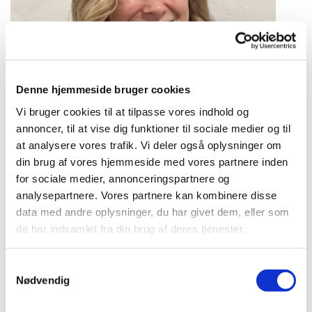
Denne hjemmeside bruger cookies
Vi bruger cookies til at tilpasse vores indhold og
annoncer, til at vise dig funktioner til sociale medier og til
at analysere vores trafik. Vi deler også oplysninger om
din brug af vores hjemmeside med vores partnere inden
for sociale medier, annonceringspartnere og
Trine Pandi
analysepartnere. Vores partnere kan kombinere disse
Kordegn og regnskabsfører
data med andre oplysninger, du har givet dem, eller som
de har indsamlet fra din brug af deres tjenester.
Telefon 98 42 06 93
trpa@km.dk
S
Nødvendig
a
m