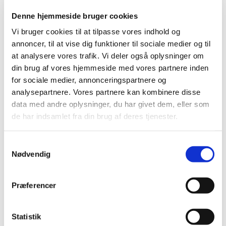
Denne hjemmeside bruger cookies
Vi bruger cookies til at tilpasse vores indhold og
annoncer, til at vise dig funktioner til sociale medier og til
at analysere vores trafik. Vi deler også oplysninger om
din brug af vores hjemmeside med vores partnere inden
for sociale medier, annonceringspartnere og
analysepartnere. Vores partnere kan kombinere disse
data med andre oplysninger, du har givet dem, eller som
de har indsamlet fra din brug af deres tjenester.
Tirsdag 10. november 2026, kl. 10:00
S
Bangsbostrand Kirke, Søndergade
Nødvendig
a
206, 9900 Frederikshavn
m
t
Præferencer
y
k
k
Statistik