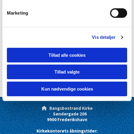
e
v
Marketing
a
l
g
Vis detaljer
Tillad alle cookies
Tillad valgte
Kun nødvendige cookies
Bangsbostrand Kirke

· Søndergade 206
9900 Frederikshavn
Kirkekontorets åbningstider: