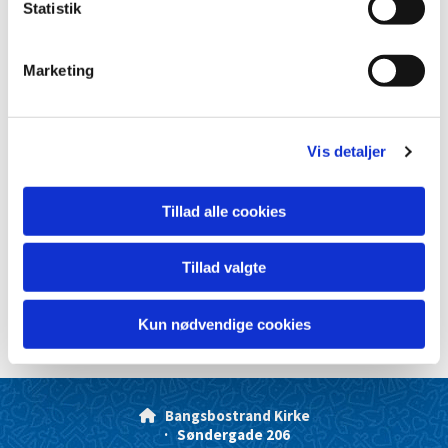
k
Statistik
e
v
Marketing
a
l
g
Vis detaljer
Tillad alle cookies
Tillad valgte
Kun nødvendige cookies
Bangsbostrand Kirke

· Søndergade 206