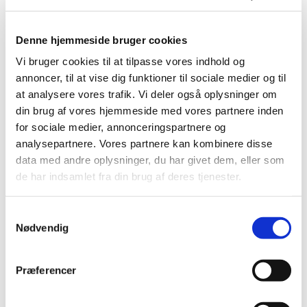
Denne hjemmeside bruger cookies
Vi bruger cookies til at tilpasse vores indhold og
annoncer, til at vise dig funktioner til sociale medier og til
at analysere vores trafik. Vi deler også oplysninger om
din brug af vores hjemmeside med vores partnere inden
for sociale medier, annonceringspartnere og
analysepartnere. Vores partnere kan kombinere disse
data med andre oplysninger, du har givet dem, eller som
Søndag 27. december 2026, kl. 10:30
de har indsamlet fra din brug af deres tjenester.
Bangsbostrand Kirke, Søndergade
S
206, 9900 Frederikshavn
Nødvendig
a
m
Minna Margrethe Berthelsen Winsløw
t
Præferencer
y
k