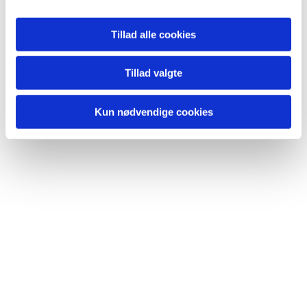
ellers via brev.
Tillad alle cookies
Vi vil holde en stemningsfuld gudstjeneste, som
udover navneoplæsningen også indeholder
lystænding og særlig musik.
Tillad valgte
Kun nødvendige cookies