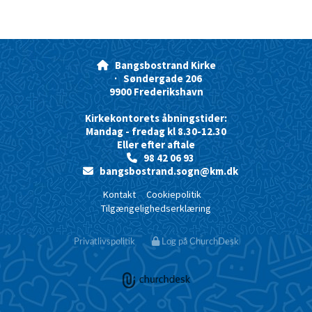
Bangsbostrand Kirke

· Søndergade 206
9900 Frederikshavn
Kirkekontorets åbningstider:
Mandag - fredag kl 8.30-12.30
Eller efter aftale
98 42 06 93

bangsbostrand.sogn@km.dk

Kontakt
Cookiepolitik
Tilgængelighedserklæring
Privatlivspolitik
Log på ChurchDesk