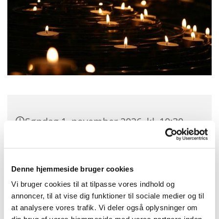
Søndag 1. november 2026, kl. 10:30
Bangsbostrand Kirke, Søndergade
206, 9900 Frederikshavn
Denne hjemmeside bruger cookies
Vi bruger cookies til at tilpasse vores indhold og
Tove Kallehave Brogaard og Minna
annoncer, til at vise dig funktioner til sociale medier og til
Berthelsen Winsløw
at analysere vores trafik. Vi deler også oplysninger om