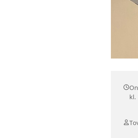
On
kl.
To