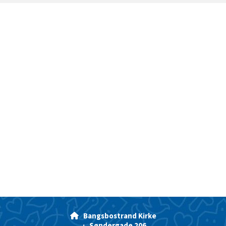
Bangsbostrand Kirke

· Søndergade 206