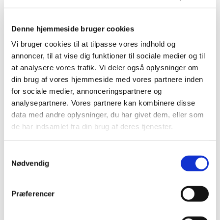
Denne hjemmeside bruger cookies
Vi bruger cookies til at tilpasse vores indhold og
annoncer, til at vise dig funktioner til sociale medier og til
at analysere vores trafik. Vi deler også oplysninger om
din brug af vores hjemmeside med vores partnere inden
for sociale medier, annonceringspartnere og
analysepartnere. Vores partnere kan kombinere disse
data med andre oplysninger, du har givet dem, eller som
Onsdag 2. december 2026, kl. 14:00
de har indsamlet fra din brug af deres tjenester.
Sydbyen, L. P. Houmøllers Vej 54,
S
9900 Frederikshavn
Nødvendig
a
m
Tove Kallehave Brogaard
t
Præferencer
y
k