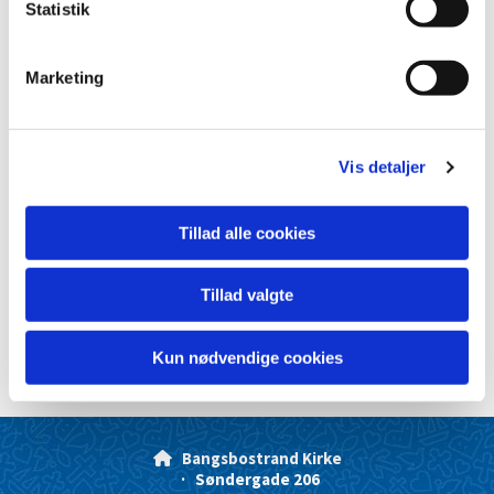
k
Statistik
e
v
Marketing
a
l
g
Vis detaljer
Tillad alle cookies
Tillad valgte
Kun nødvendige cookies
Bangsbostrand Kirke

· Søndergade 206