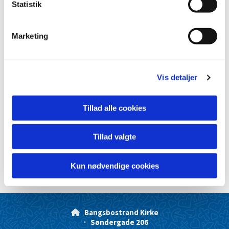
k
Statistik
e
v
Marketing
a
l
g
Vis detaljer
Tillad alle cookies
Tillad valgte
Kun nødvendige cookies
Bangsbostrand Kirke

· Søndergade 206