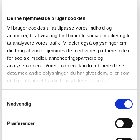
Denne hjemmeside bruger cookies
Vi bruger cookies til at tilpasse vores indhold og
annoncer, til at vise dig funktioner til sociale medier og til
at analysere vores trafik. Vi deler også oplysninger om
din brug af vores hjemmeside med vores partnere inden
for sociale medier, annonceringspartnere og
analysepartnere. Vores partnere kan kombinere disse
data med andre oplysninger, du har givet dem, eller som
Onsdag 16. december 2026, kl. 14:00
de har indsamlet fra din brug af deres tjenester.
Sydbyen, L. P. Houmøllers Vej 54,
S
9900 Frederikshavn
Nødvendig
a
m
Minna Margrethe Berthelsen Winsløw
t
Præferencer
y
k