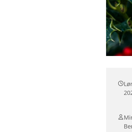
Lø
202
Mi
Be