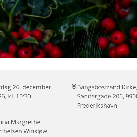
rdag 26. december
Bangsbostrand Kirke
6, kl. 10:30
Søndergade 206, 990
Frederikshavn
nna Margrethe
rthelsen Winsløw