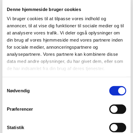
Denne hjemmeside bruger cookies
Vi bruger cookies til at tilpasse vores indhold og
annoncer, til at vise dig funktioner til sociale medier og til
at analysere vores trafik. Vi deler også oplysninger om
din brug af vores hjemmeside med vores partnere inden
for sociale medier, annonceringspartnere og
analysepartnere. Vores partnere kan kombinere disse
data med andre oplysninger, du har givet dem, eller som
de har indsamlet fra din brug af deres tjenester.
Onsdag 14. oktober 2026, kl. 14:00
S
Sydbyen, L. P. Houmøllers Vej 54,
Nødvendig
a
9900 Frederikshavn
m
t
Præferencer
y
k
k
Statistik