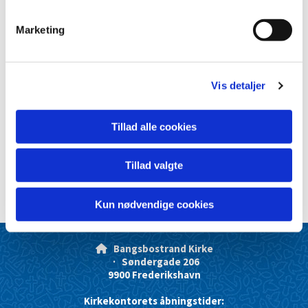
e
v
Marketing
a
l
g
Vis detaljer
Tillad alle cookies
Tillad valgte
Kun nødvendige cookies
Bangsbostrand Kirke

· Søndergade 206
9900 Frederikshavn
Kirkekontorets åbningstider: