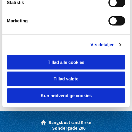
k
Statistik
e
v
Marketing
a
l
g
Vis detaljer
Tillad alle cookies
Tillad valgte
Kun nødvendige cookies
Bangsbostrand Kirke

· Søndergade 206