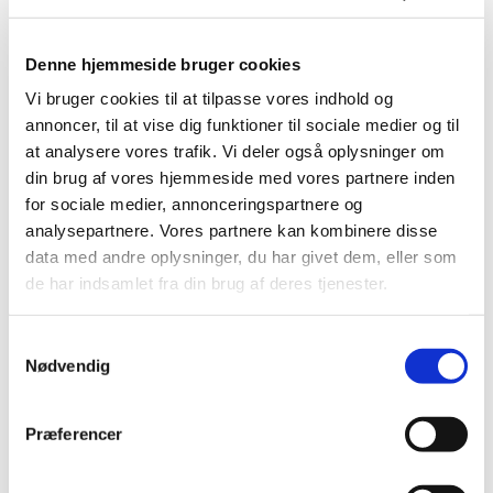
Denne hjemmeside bruger cookies
Vi bruger cookies til at tilpasse vores indhold og
annoncer, til at vise dig funktioner til sociale medier og til
at analysere vores trafik. Vi deler også oplysninger om
din brug af vores hjemmeside med vores partnere inden
for sociale medier, annonceringspartnere og
analysepartnere. Vores partnere kan kombinere disse
data med andre oplysninger, du har givet dem, eller som
Torsdag 24. december 2026, kl. 14:30
de har indsamlet fra din brug af deres tjenester.
Bangsbostrand Kirke, Søndergade
S
206, 9900 Frederikshavn
Nødvendig
a
m
Minna Margrethe Berthelsen Winsløw
t
Præferencer
y
k