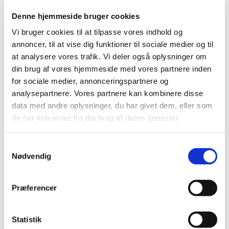
Denne hjemmeside bruger cookies
Vi bruger cookies til at tilpasse vores indhold og
annoncer, til at vise dig funktioner til sociale medier og til
at analysere vores trafik. Vi deler også oplysninger om
din brug af vores hjemmeside med vores partnere inden
for sociale medier, annonceringspartnere og
analysepartnere. Vores partnere kan kombinere disse
data med andre oplysninger, du har givet dem, eller som
de har indsamlet fra din brug af deres tjenester.
Tirsdag 20. oktober 2026, kl. 16:30
S
Sydfløjen, Søndergade 206, 9900
Nødvendig
a
Frederikshavn
m
t
Præferencer
y
k
k
Statistik