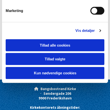
e
v
Marketing
a
l
g
Vis detaljer
Tillad alle cookies
Tillad valgte
Kun nødvendige cookies
Bangsbostrand Kirke

· Søndergade 206
9900 Frederikshavn
Kirkekontorets åbningstider: