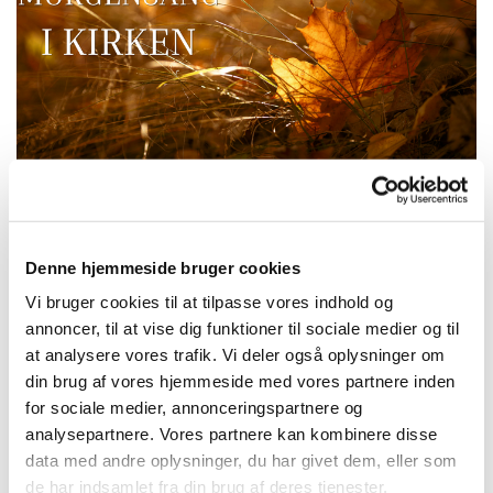
Denne hjemmeside bruger cookies
Onsdag 7. oktober 2026, kl. 10:00
Vi bruger cookies til at tilpasse vores indhold og
Bangsbostrand Kirke, Søndergade
annoncer, til at vise dig funktioner til sociale medier og til
at analysere vores trafik. Vi deler også oplysninger om
206, 9900 Frederikshavn
din brug af vores hjemmeside med vores partnere inden
for sociale medier, annonceringspartnere og
analysepartnere. Vores partnere kan kombinere disse
data med andre oplysninger, du har givet dem, eller som
Denne gang har vi valgt sange fra DR´s top 100,
de har indsamlet fra din brug af deres tjenester.