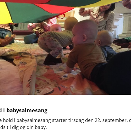
d i babysalmesang
 hold i babysalmesang starter tirsdag den 22. september, o
ds til dig og din baby.