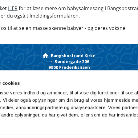
nket
HER
for at læse mere om babysalmesang i Bangsbostrand
nder du også tilmeldingsformularen.
 os til at se en masse skønne babyer - og deres voksne.
Bangsbostrand Kirke

· Søndergade 206
9900 Frederikshavn
Kirkekontorets åbningstider:
 cookies
Mandag - fredag kl 8.30-12.30
Eller efter aftale
passe vores indhold og annoncer, til at vise dig funktioner til soci
98 42 06 93

fik. Vi deler også oplysninger om din brug af vores hjemmeside m
bangsbostrand.sogn@km.dk

 medier, annonceringspartnere og analysepartnere. Vores partne
Kontakt
Cookiepolitik
Tilgængelighedserklæring
ndre oplysninger, du har givet dem, eller som de har indsamlet 
Privatlivspolitik
Log på ChurchDesk