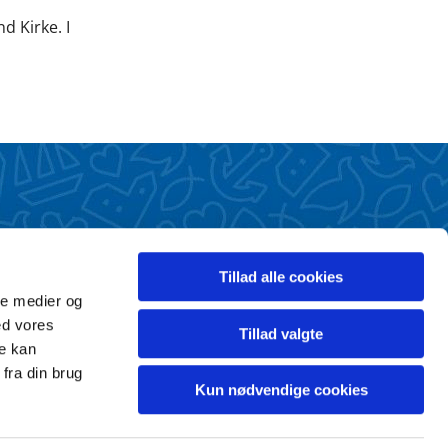
 Kirke. I
Tillad alle cookies
ale medier og
ed vores
Tillad valgte
re kan
fra din brug
Kun nødvendige cookies