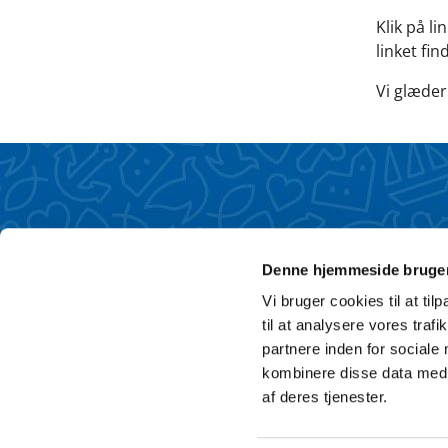
Klik på li
linket fi
Vi glæder
Denne hjemmeside bruger
Vi bruger cookies til at til
til at analysere vores tra
partnere inden for sociale
kombinere disse data med a
af deres tjenester.